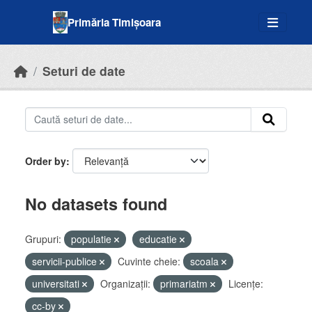
Skip to main content
Primăria Timișoara
Seturi de date
Order by
No datasets found
Grupuri:
populatie
educatie
servicii-publice
Cuvinte cheie:
scoala
universitati
Organizații:
primariatm
Licenţe:
cc-by