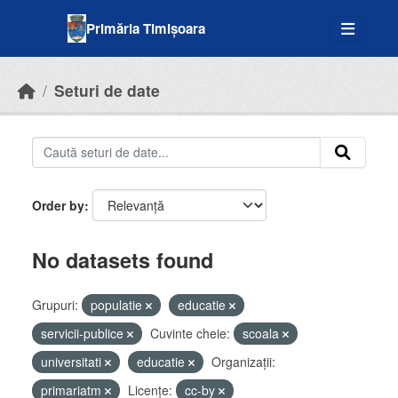
Skip to main content
Primăria Timișoara
Seturi de date
Order by
No datasets found
Grupuri:
populatie
educatie
servicii-publice
Cuvinte cheie:
scoala
universitati
educatie
Organizații:
primariatm
Licenţe:
cc-by