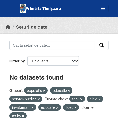
Skip to main content
Primăria Timișoara
Seturi de date
Order by
No datasets found
Grupuri:
populatie
educatie
servicii-publice
Cuvinte cheie:
scoli
elevi
invatamant
educatie
liceu
Licenţe:
cc-by