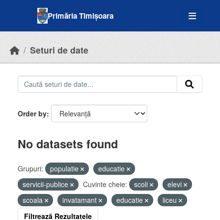
Skip to main content
Primăria Timișoara
Seturi de date
Order by
No datasets found
Grupuri:
populatie
educatie
servicii-publice
Cuvinte cheie:
scoli
elevi
scoala
invatamant
educatie
liceu
Filtrează Rezultatele