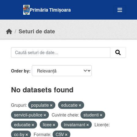
Skip to main content
Primăria Timișoara
Seturi de date
Order by
No datasets found
Grupuri:
populatie
educatie
servicii-publice
Cuvinte cheie:
studenti
educatie
licee
invatamant
Licenţe:
cc-by
Formate:
CSV