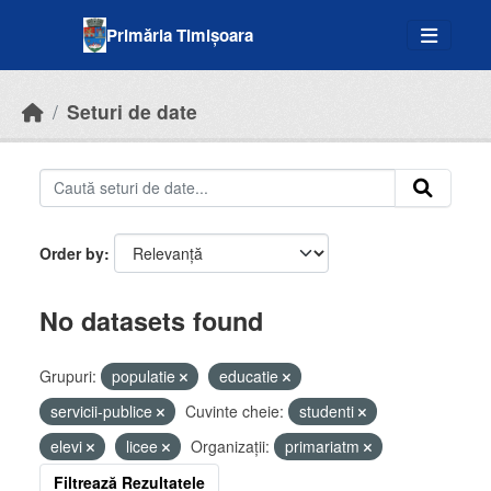
Skip to main content
Primăria Timișoara
Seturi de date
Order by
No datasets found
Grupuri:
populatie
educatie
servicii-publice
Cuvinte cheie:
studenti
elevi
licee
Organizații:
primariatm
Filtrează Rezultatele