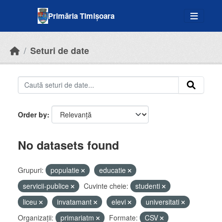
Skip to main content
Primăria Timișoara
Seturi de date
Order by
No datasets found
Grupuri:
populatie
educatie
servicii-publice
Cuvinte cheie:
studenti
liceu
invatamant
elevi
universitati
Organizații:
primariatm
Formate:
CSV