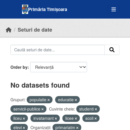
Skip to main content
Primăria Timișoara
Seturi de date
Order by
No datasets found
Grupuri:
populatie
educatie
servicii-publice
Cuvinte cheie:
studenti
liceu
invatamant
licee
scoli
elevi
Organizații:
primariatm