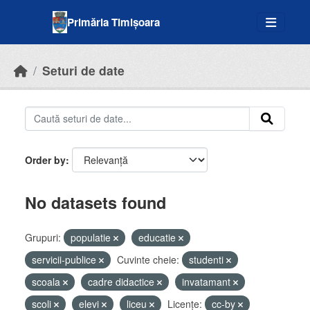
Skip to main content
Primăria Timișoara
Seturi de date
Order by
No datasets found
Grupuri:
populatie
educatie
servicii-publice
Cuvinte cheie:
studenti
scoala
cadre didactice
invatamant
scoli
elevi
liceu
Licenţe:
cc-by