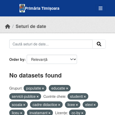
Skip to main content
Primăria Timișoara
Seturi de date
Order by
No datasets found
Grupuri:
populatie
educatie
servicii-publice
Cuvinte cheie:
studenti
scoala
cadre didactice
licee
elevi
liceu
invatamant
Licenţe:
cc-by