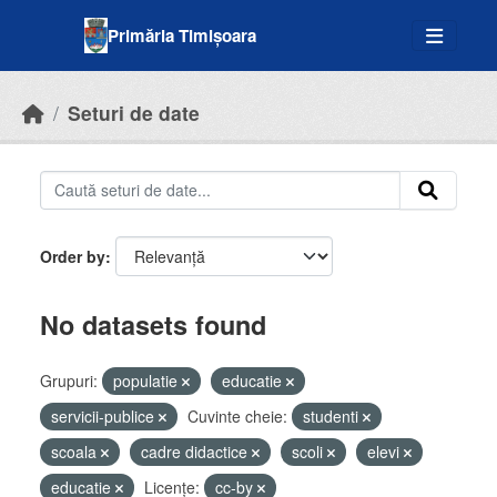
Skip to main content
Primăria Timișoara
Seturi de date
Order by
No datasets found
Grupuri:
populatie
educatie
servicii-publice
Cuvinte cheie:
studenti
scoala
cadre didactice
scoli
elevi
educatie
Licenţe:
cc-by