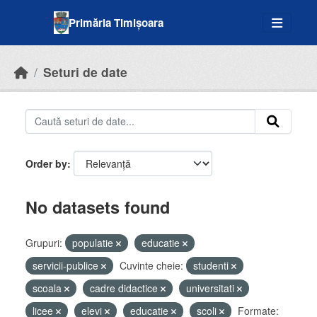
Skip to main content
Primăria Timișoara
Seturi de date
Order by
No datasets found
Grupuri:
populatie
educatie
servicii-publice
Cuvinte cheie:
studenti
scoala
cadre didactice
universitati
licee
elevi
educatie
scoli
Formate: