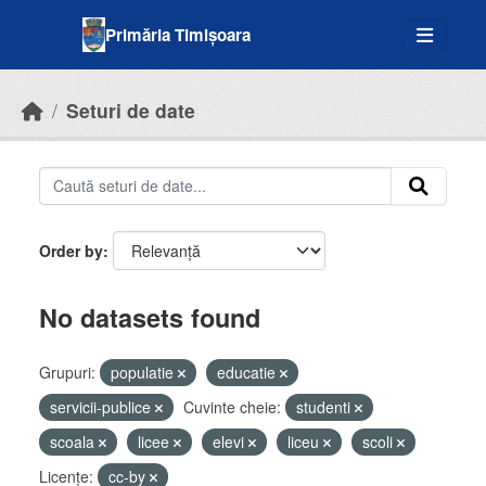
Skip to main content
Primăria Timișoara
Seturi de date
Order by
No datasets found
Grupuri:
populatie
educatie
servicii-publice
Cuvinte cheie:
studenti
scoala
licee
elevi
liceu
scoli
Licenţe:
cc-by