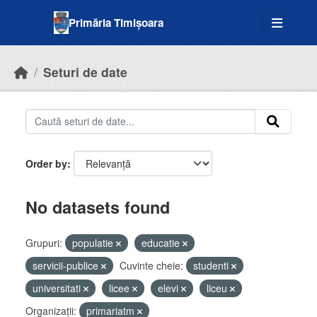
Skip to main content
Primăria Timișoara
Seturi de date
Order by
No datasets found
Grupuri:
populatie
educatie
servicii-publice
Cuvinte cheie:
studenti
universitati
licee
elevi
liceu
Organizații:
primariatm