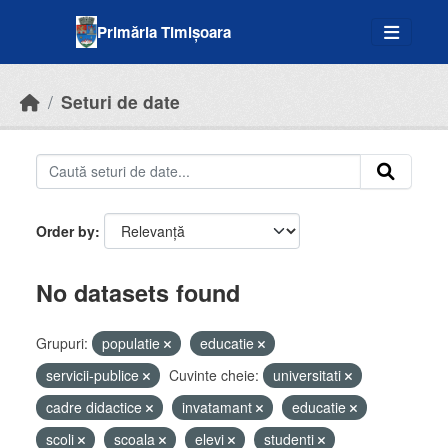
Skip to main content
Primăria Timișoara
Seturi de date
Order by
No datasets found
Grupuri:
populatie
educatie
servicii-publice
Cuvinte cheie:
universitati
cadre didactice
invatamant
educatie
scoli
scoala
elevi
studenti