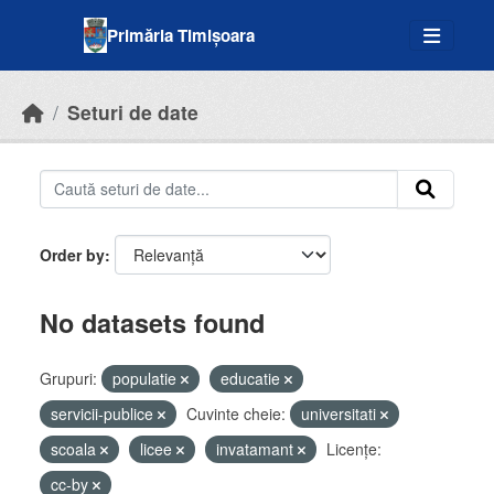
Skip to main content
Primăria Timișoara
Seturi de date
Order by
No datasets found
Grupuri:
populatie
educatie
servicii-publice
Cuvinte cheie:
universitati
scoala
licee
invatamant
Licenţe:
cc-by