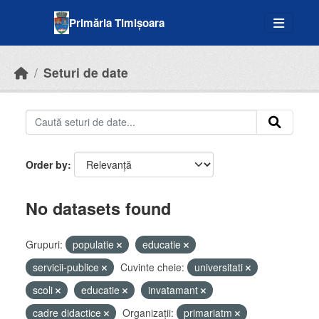
Skip to main content
Primăria Timișoara
Seturi de date
Order by
No datasets found
Grupuri:
populatie
educatie
servicii-publice
Cuvinte cheie:
universitati
scoli
educatie
invatamant
cadre didactice
Organizații:
primariatm