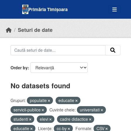
Skip to main content
Primăria Timișoara
Seturi de date
Order by
No datasets found
Grupuri:
populatie
educatie
servicii-publice
Cuvinte cheie:
universitati
studenti
elevi
cadre didactice
educatie
Licenţe:
cc-by
Formate:
CSV