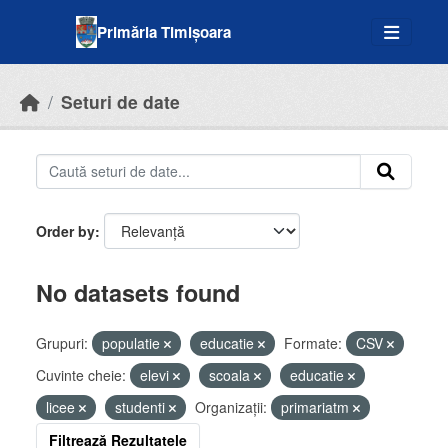
Skip to main content
Primăria Timișoara
Seturi de date
Order by
No datasets found
Grupuri:
populatie
educatie
Formate:
CSV
Cuvinte cheie:
elevi
scoala
educatie
licee
studenti
Organizații:
primariatm
Filtrează Rezultatele