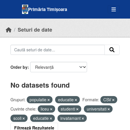
Skip to main content
Primăria Timișoara
Seturi de date
Order by
No datasets found
Grupuri:
populatie
educatie
Formate:
CSV
Cuvinte cheie:
liceu
studenti
universitati
scoli
educatie
invatamant
Filtrează Rezultatele