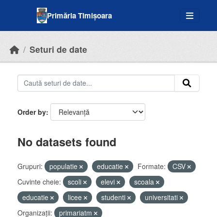
Skip to main content
Primăria Timișoara
Seturi de date
Order by
No datasets found
Grupuri:
populatie
educatie
Formate:
CSV
Cuvinte cheie:
scoli
elevi
scoala
educatie
licee
studenti
universitati
Organizații:
primariatm