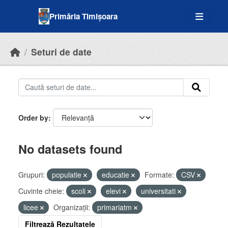
Skip to main content
Primăria Timișoara
Seturi de date
Order by
No datasets found
Grupuri:
populatie
educatie
Formate:
CSV
Cuvinte cheie:
scoli
elevi
universitati
licee
Organizații:
primariatm
Filtrează Rezultatele