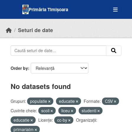
Skip to main content
Primăria Timișoara
Seturi de date
Order by
No datasets found
Grupuri:
populatie
educatie
Formate:
CSV
Cuvinte cheie:
scoli
liceu
studenti
educatie
Licenţe:
cc-by
Organizații:
primariatm