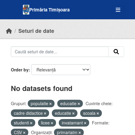
Skip to main content
Primăria Timișoara
Seturi de date
Order by
No datasets found
Grupuri:
populatie
educatie
Cuvinte cheie:
cadre didactice
educatie
scoala
studenti
licee
invatamant
Formate:
CSV
Organizații:
primariatm