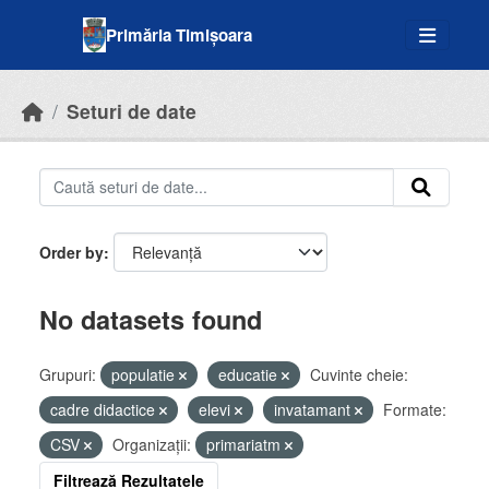
Skip to main content
Primăria Timișoara
Seturi de date
Order by
No datasets found
Grupuri:
populatie
educatie
Cuvinte cheie:
cadre didactice
elevi
invatamant
Formate:
CSV
Organizații:
primariatm
Filtrează Rezultatele