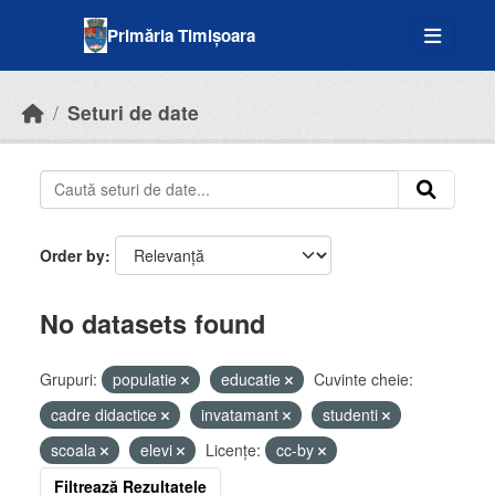
Skip to main content
Primăria Timișoara
Seturi de date
Order by
No datasets found
Grupuri:
populatie
educatie
Cuvinte cheie:
cadre didactice
invatamant
studenti
scoala
elevi
Licenţe:
cc-by
Filtrează Rezultatele