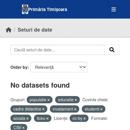
Skip to main content
Primăria Timișoara
Seturi de date
Order by
No datasets found
Grupuri:
populatie
educatie
Cuvinte cheie:
cadre didactice
invatamant
studenti
scoala
liceu
Licenţe:
cc-by
Formate:
CSV