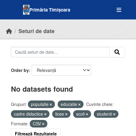
Skip to main content
Primăria Timișoara
Seturi de date
Order by
No datasets found
Grupuri:
populatie
educatie
Cuvinte cheie:
cadre didactice
licee
scoli
studenti
Formate:
CSV
Filtrează Rezultatele