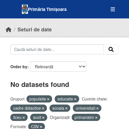
Skip to main content
Primăria Timișoara
Seturi de date
Order by
No datasets found
Grupuri:
populatie
educatie
Cuvinte cheie:
cadre didactice
scoala
universitati
liceu
scoli
Organizații:
primariatm
Formate:
CSV