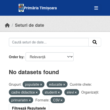
Skip to main content
Primăria Timișoara
Seturi de date
Order by
No datasets found
Grupuri:
populatie
educatie
Cuvinte cheie:
cadre didactice
studenti
elevi
Organizații:
primariatm
Formate:
CSV
Filtrează Rezultatele