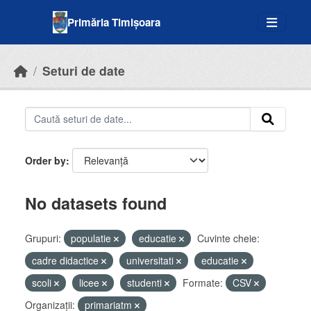
Skip to main content
Primăria Timișoara
Seturi de date
Order by
No datasets found
Grupuri:
populatie
educatie
Cuvinte cheie:
cadre didactice
universitati
educatie
scoli
licee
studenti
Formate:
CSV
Organizații:
primariatm