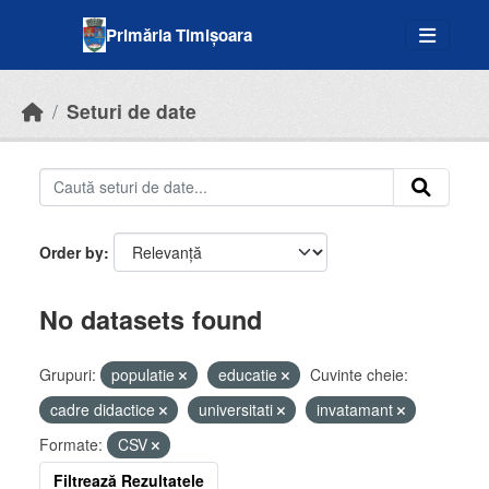
Skip to main content
Primăria Timișoara
Seturi de date
Order by
No datasets found
Grupuri:
populatie
educatie
Cuvinte cheie:
cadre didactice
universitati
invatamant
Formate:
CSV
Filtrează Rezultatele