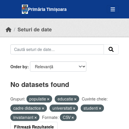
Skip to main content
Primăria Timișoara
Seturi de date
Order by
No datasets found
Grupuri:
populatie
educatie
Cuvinte cheie:
cadre didactice
universitati
studenti
invatamant
Formate:
CSV
Filtrează Rezultatele