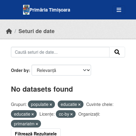
Skip to main content
Primăria Timișoara
Seturi de date
Order by
No datasets found
Grupuri:
populatie
educatie
Cuvinte cheie:
educatie
Licenţe:
cc-by
Organizații:
primariatm
Filtrează Rezultatele