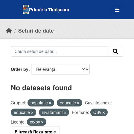
Skip to main content
Primăria Timișoara
Seturi de date
Order by
No datasets found
Grupuri:
populatie
educatie
Cuvinte cheie:
educatie
invatamant
Formate:
CSV
Licenţe:
cc-by
Filtrează Rezultatele