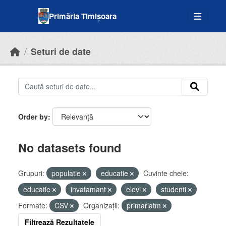
Skip to main content
Primăria Timișoara
Seturi de date
Order by
No datasets found
Grupuri:
populatie
educatie
Cuvinte cheie:
educatie
invatamant
elevi
studenti
Formate:
CSV
Organizații:
primariatm
Filtrează Rezultatele