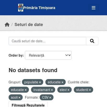
Skip to main content
Primăria Timișoara
Seturi de date
Order by
No datasets found
Grupuri:
populatie
educatie
Cuvinte cheie:
educatie
invatamant
elevi
studenti
scoli
Formate:
CSV
Filtrează Rezultatele