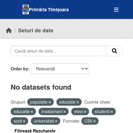
Skip to main content
Primăria Timișoara
Seturi de date
Order by
No datasets found
Grupuri:
populatie
educatie
Cuvinte cheie:
educatie
invatamant
elevi
studenti
scoli
universitati
Formate:
CSV
Filtrează Rezultatele