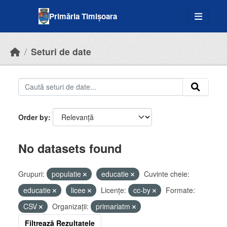
Skip to main content
Primăria Timișoara
Seturi de date
Order by
No datasets found
Grupuri:
populatie
educatie
Cuvinte cheie:
educatie
licee
Licenţe:
cc-by
Formate:
CSV
Organizații:
primariatm
Filtrează Rezultatele