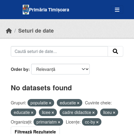
Skip to main content
Primăria Timișoara
Seturi de date
Order by
No datasets found
Grupuri:
populatie
educatie
Cuvinte cheie:
educatie
licee
cadre didactice
liceu
Organizații:
primariatm
Licenţe:
cc-by
Filtrează Rezultatele