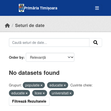
Skip to main content
Primăria Timișoara
Seturi de date
Order by
No datasets found
Grupuri:
populatie
educatie
Cuvinte cheie:
educatie
licee
universitati
Filtrează Rezultatele