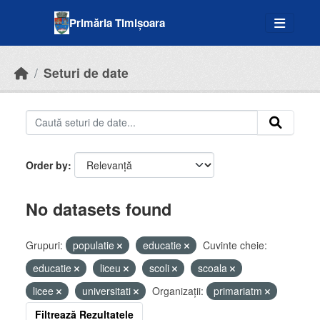
Skip to main content
Primăria Timișoara
Seturi de date
Order by
No datasets found
Grupuri:
populatie
educatie
Cuvinte cheie:
educatie
liceu
scoli
scoala
licee
universitati
Organizații:
primariatm
Filtrează Rezultatele