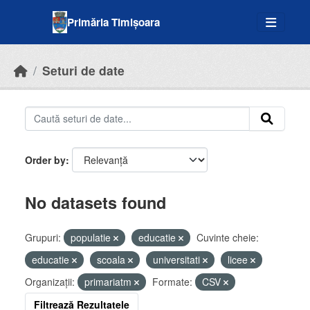
Skip to main content
Primăria Timișoara
Seturi de date
Order by
No datasets found
Grupuri:
populatie
educatie
Cuvinte cheie:
educatie
scoala
universitati
licee
Organizații:
primariatm
Formate:
CSV
Filtrează Rezultatele