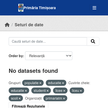
Skip to main content
Primăria Timișoara
Seturi de date
Order by
No datasets found
Grupuri:
populatie
educatie
Cuvinte cheie:
educatie
studenti
licee
liceu
scoli
Organizații:
primariatm
Filtrează Rezultatele