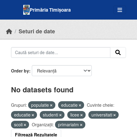
Skip to main content
Primăria Timișoara
Seturi de date
Order by
No datasets found
Grupuri:
populatie
educatie
Cuvinte cheie:
educatie
studenti
licee
universitati
scoli
Organizații:
primariatm
Filtrează Rezultatele