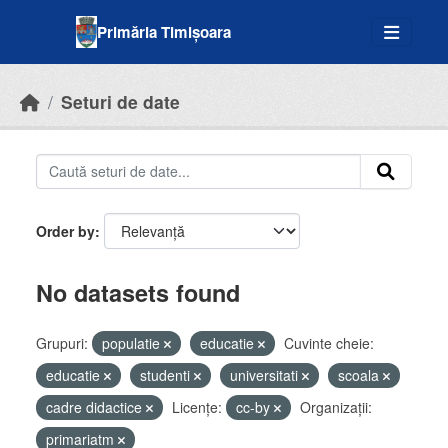
Skip to main content
Primăria Timișoara
Seturi de date
Order by
No datasets found
Grupuri:
populatie
educatie
Cuvinte cheie:
educatie
studenti
universitati
scoala
cadre didactice
Licenţe:
cc-by
Organizații:
primariatm