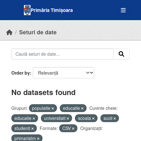
Skip to main content
Primăria Timișoara
Seturi de date
Order by
No datasets found
Grupuri:
populatie
educatie
Cuvinte cheie:
educatie
universitati
scoala
scoli
studenti
Formate:
CSV
Organizații:
primariatm