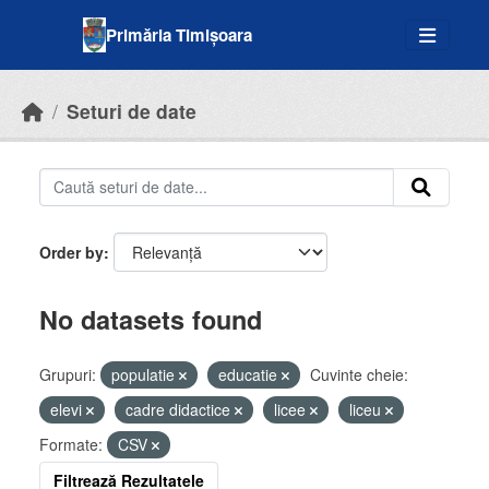
Skip to main content
Primăria Timișoara
Seturi de date
Order by
No datasets found
Grupuri:
populatie
educatie
Cuvinte cheie:
elevi
cadre didactice
licee
liceu
Formate:
CSV
Filtrează Rezultatele