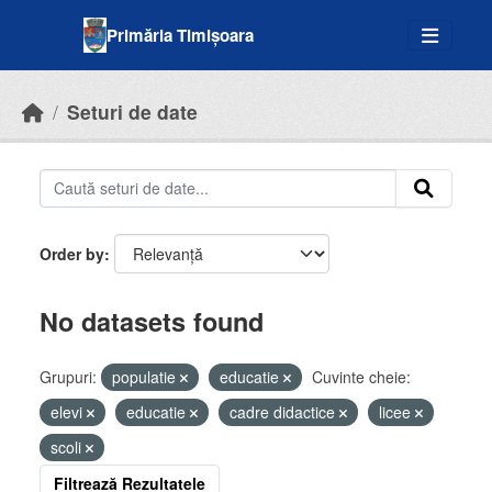
Skip to main content
Primăria Timișoara
Seturi de date
Order by
No datasets found
Grupuri:
populatie
educatie
Cuvinte cheie:
elevi
educatie
cadre didactice
licee
scoli
Filtrează Rezultatele