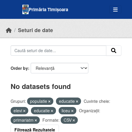
Skip to main content
Primăria Timișoara
Seturi de date
Order by
No datasets found
Grupuri:
populatie
educatie
Cuvinte cheie:
elevi
educatie
liceu
Organizații:
primariatm
Formate:
CSV
Filtrează Rezultatele